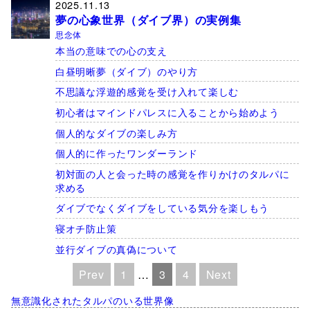
2025.11.13
夢の心象世界（ダイブ界）の実例集
思念体
本当の意味での心の支え
白昼明晰夢（ダイブ）のやり方
不思議な浮遊的感覚を受け入れて楽しむ
初心者はマインドパレスに入ることから始めよう
個人的なダイブの楽しみ方
個人的に作ったワンダーランド
初対面の人と会った時の感覚を作りかけのタルパに
求める
ダイブでなくダイブをしている気分を楽しもう
寝オチ防止策
並行ダイブの真偽について
Prev
1
…
3
4
Next
無意識化されたタルパのいる世界像