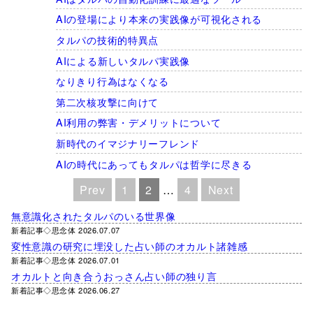
AIの登場により本来の実践像が可視化される
タルパの技術的特異点
AIによる新しいタルパ実践像
なりきり行為はなくなる
第二次核攻撃に向けて
AI利用の弊害・デメリットについて
新時代のイマジナリーフレンド
AIの時代にあってもタルパは哲学に尽きる
Prev
1
2
…
4
Next
無意識化されたタルパのいる世界像
新着記事◇思念体 2026.07.07
変性意識の研究に埋没した占い師のオカルト諸雑感
新着記事◇思念体 2026.07.01
オカルトと向き合うおっさん占い師の独り言
新着記事◇思念体 2026.06.27