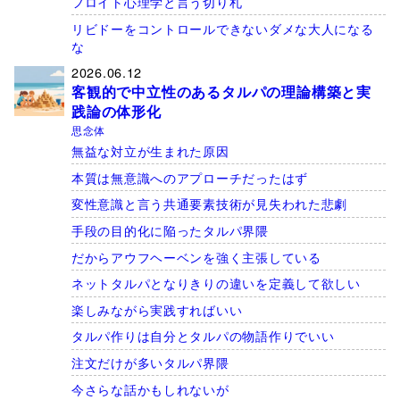
フロイト心理学と言う切り札
リビドーをコントロールできないダメな大人になる
な
2026.06.12
客観的で中立性のあるタルパの理論構築と実
践論の体形化
思念体
無益な対立が生まれた原因
本質は無意識へのアプローチだったはず
変性意識と言う共通要素技術が見失われた悲劇
手段の目的化に陥ったタルパ界隈
だからアウフヘーベンを強く主張している
ネットタルパとなりきりの違いを定義して欲しい
楽しみながら実践すればいい
タルパ作りは自分とタルパの物語作りでいい
注文だけが多いタルパ界隈
今さらな話かもしれないが