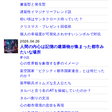
邂逅型と発生型
遅延性イマジナリーフレンド説
幼い頃はサンタクロース待っていた？
クリスマス・プレゼント回収班
個人の幸福度が可視化されやすいシンボルで対抗
2026.04.26
人間の内心は記憶の建築物が集まった都市み
たいな場所
夢小説
心の世界観を象徴する夢のイメージ
架空国家「ピクシティ都市国家連合」とは何だった
のか？
装甲騎兵ボトムズな主人公たち
タルパと言う名のATを操縦していたのか？
タルパ創りの文法
心の都市環境の息吹を再現