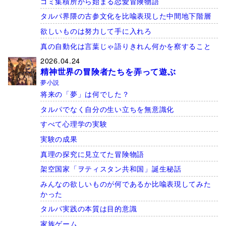
ゴミ集積所から始まる恋愛冒険物語
タルパ界隈の古参文化を比喩表現した中間地下階層
欲しいものは努力して手に入れろ
真の自動化は言葉じゃ語りきれん何かを察すること
2026.04.24
精神世界の冒険者たちを弄って遊ぶ
夢小説
将来の「夢」は何でした？
タルパでなく自分の生い立ちを無意識化
すべて心理学の実験
実験の成果
真理の探究に見立てた冒険物語
架空国家「ヲティスタン共和国」誕生秘話
みんなの欲しいものが何であるか比喩表現してみた
かった
タルパ実践の本質は目的意識
家族ゲーム