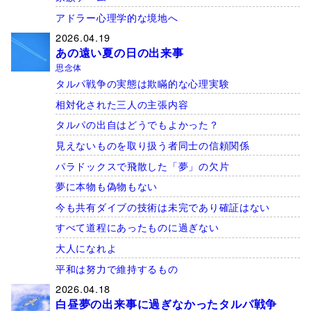
アドラー心理学的な境地へ
2026.04.19
あの遠い夏の日の出来事
思念体
タルパ戦争の実態は欺瞞的な心理実験
相対化された三人の主張内容
タルパの出自はどうでもよかった？
見えないものを取り扱う者同士の信頼関係
パラドックスで飛散した「夢」の欠片
夢に本物も偽物もない
今も共有ダイブの技術は未完であり確証はない
すべて道程にあったものに過ぎない
大人になれよ
平和は努力で維持するもの
2026.04.18
白昼夢の出来事に過ぎなかったタルパ戦争