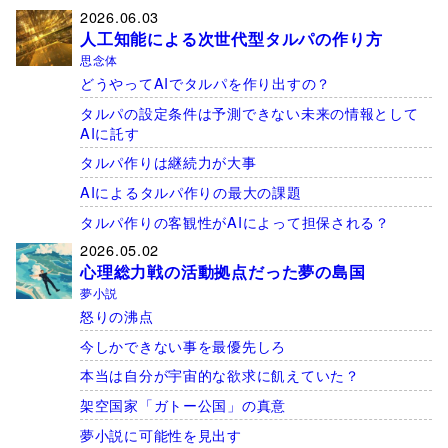
2026.06.03
人工知能による次世代型タルパの作り方
思念体
どうやってAIでタルパを作り出すの？
タルパの設定条件は予測できない未来の情報として
AIに託す
タルパ作りは継続力が大事
AIによるタルパ作りの最大の課題
タルパ作りの客観性がAIによって担保される？
2026.05.02
心理総力戦の活動拠点だった夢の島国
夢小説
怒りの沸点
今しかできない事を最優先しろ
本当は自分が宇宙的な欲求に飢えていた？
架空国家「ガトー公国」の真意
夢小説に可能性を見出す