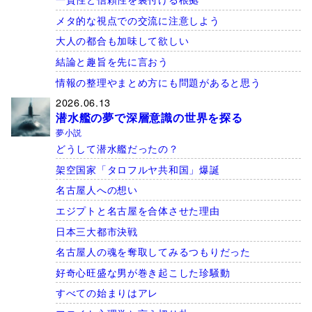
メタ的な視点での交流に注意しよう
大人の都合も加味して欲しい
結論と趣旨を先に言おう
情報の整理やまとめ方にも問題があると思う
2026.06.13
潜水艦の夢で深層意識の世界を探る
夢小説
どうして潜水艦だったの？
架空国家「タロフルヤ共和国」爆誕
名古屋人への想い
エジプトと名古屋を合体させた理由
日本三大都市決戦
名古屋人の魂を奪取してみるつもりだった
好奇心旺盛な男が巻き起こした珍騒動
すべての始まりはアレ