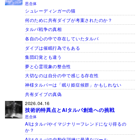
思念体
シュレーディンガーの猫
何のために共有ダイブが考案されたのか？
タルパ戦争の真相
各自の心の中で存在していたタルパ
ダイブは催眠行為でもある
集団幻覚とも違う
夢と心霊現象の整合性
大切なのは自分の中で感じる存在性
神様タルパーは「眠り姫症候群」かもしれない
共有ダイブの真偽
2026.04.16
技術的特異点とAIタルパ創造への挑戦
思念体
AIはタルパやイマジナリーフレンドになり得るの
か？
AIはタルパの自動化訓練に最適なツール