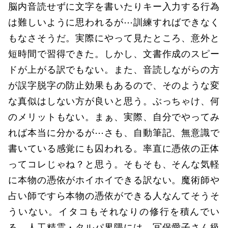
脳内音読せずに文字を書いたりキー入力する行為
は難しいように思われるが⋯訓練すればできなく
もなさそうだ。実際にやって見たところ、意外と
短時間で習得できた。しかし、文書作成のスピー
ドが上がる訳でもない。また、音読しながらの方
が誤字脱字の防止効果もあるので、そのような変
な真似はしない方が良いと思う。ぶっちゃけ、何
のメリットもない。まぁ、実際、自分でやってみ
れば本当に分かるが⋯さも、自動筆記、無意識で
書いている感覚にも囚われる。率直に憑依の正体
ってコレじゃね？と思う。そもそも、そんな気軽
に本物の憑依がホイホイできる訳ない。魔術師や
占い師ですら本物の憑依ができる人なんてそうそ
ういない。イタコもそれなりの修行を積んでい
る。人工精霊・タルパ界隈には、冝保愛子さん級