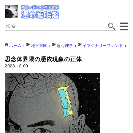
夢占い師の心理研究室
運命睡眠鑑
ホーム
>
地下書庫
>
超心理学
>
イマジナリーフレンド
>
思念体界隈の憑依現象の正体
2023.12.09