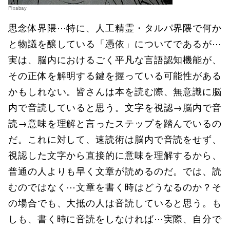
Pixabay
思念体界隈⋯特に、人工精霊・タルパ界隈で何か
と物議を醸している「憑依」についてであるが⋯
実は、脳内におけるごく平凡な言語認知機能が、
その正体を解明する鍵を握っている可能性がある
かもしれない。皆さんは本を読む際、無意識に脳
内で音読していると思う。文字を視認→脳内で音
読→意味を理解と言ったステップを踏んでいるの
だ。これに対して、速読術は脳内で音読をせず、
視認した文字から直接的に意味を理解するから、
普通の人よりも早く文章が読めるのだ。では、読
むのではなく⋯文章を書く時はどうなるのか？そ
の場合でも、大抵の人は音読していると思う。も
しも、書く時に音読をしなければ⋯実際、自分で