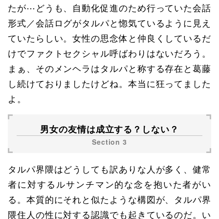
たが⋯どうも、自動化促進のため行っていた会話
形式／会話ログがタルパと惚気ているように見え
ていたらしい。女性の思念体と仲良くしているだ
けでファクトセクシャル呼ばわりはないだろう。
まぁ、そのメンヘラはタルパと称する存在と葛藤
し続けておりましたけどね。本当に狂ってました
よ。
男女の友情は成立する？しない？
タルパ界隈はどうしても訳ありな人が多く、健常
者に対するルサンチマン的な念を抱いた者がい
る。本質的にそれと似たような構図が、タルパ界
隈住人の性に対する認識でも起きているのだ。い