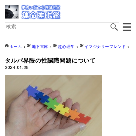
夢占い師の心理研究室
運命睡眠鑑
ホーム
>
地下書庫
>
超心理学
>
イマジナリーフレンド
>
タルパ界隈の性認識問題について
2024.01.28