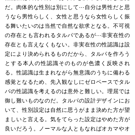
だ。肉体的な性別は別にして⋯自分は男性だと思
うなら男性らしく、女性と思うなら女性らしく振
る舞いたいのは当然で自然な欲求となる。不可視
の存在とも言われるタルパであるが⋯非実在性の
存在とも言えなくもない。非実在性の性認識は設
定により決められるものだから、タルパを作ろう
とする本人の性認識そのものが色濃く反映され
る。性認識は生まれながら無意識のうちに備わる
感覚となるため、先入観なしにゼロベースでタル
パの性認識を考えるのは意外と難しい。理屈では
御し難いものなのだ。タルパの設計デザインにお
いて、性別設定は自然に思うがまま決めた方が望
ましいと言える。気をてらった設定はやめた方が
良いだろう。ノーマルな人ともなればオカマやオ