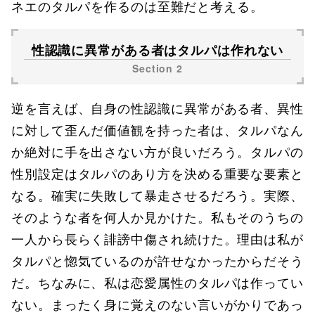
ネエのタルパを作るのは至難だと考える。
性認識に異常がある者はタルパは作れない
逆を言えば、自身の性認識に異常がある者、異性
に対して歪んだ価値観を持った者は、タルパなん
か絶対に手を出さない方が良いだろう。タルパの
性別設定はタルパのあり方を決める重要な要素と
なる。確実に失敗して暴走させるだろう。実際、
そのような者を何人か見かけた。私もそのうちの
一人から長らく誹謗中傷され続けた。理由は私が
タルパと惚気ているのが許せなかったからだそう
だ。ちなみに、私は恋愛属性のタルパは作ってい
ない。まったく身に覚えのない言いがかりであっ