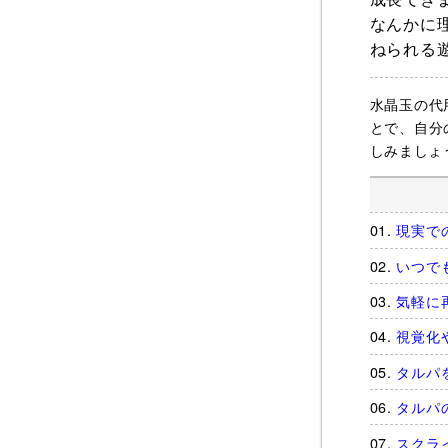
なんかに
ねられる
水晶玉の代
とで、自分
しみましょ
現実で
いつで
気軽に
視覚化
タルパ
タルパ
スクラ