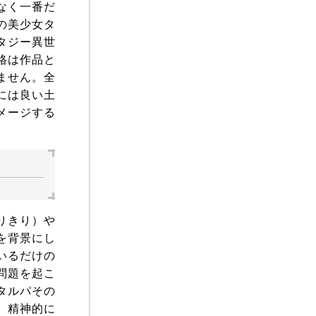
なく一番だ
の美少女タ
タジー異世
格は作品と
ません。全
には良い土
メージする
りきり）や
を背景にし
いるだけの
問題を起こ
タルパその
。精神的に