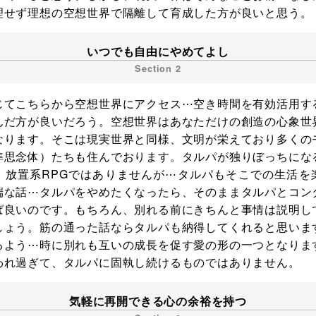
理せず理想の空想世界で隔離して育成した方が良いと思う。
いつでも自由にやめてよし
じてこちらから空想世界にアクセス⋯空き時間を有効活用す
んだ方が良いだろう。空想世界はあなただけの創造の心象世
なります。そこは現実世界と同様、文明が栄えており多くの
準思念体）たちも住んでおります。タルパが独りぼっちにな
。放置系RPGではありませんが⋯タルパもそこでの生活を
端な話⋯タルパをやめたくなったら、そのままタルパとコン
ば良いのです。もちろん、別れる前にきちんと事情は説明し
しょう。筋の通った話ならタルパも納得してくれると思いま
るよう⋯時に別れも互いの成長を促す愛の形の一つとなりま
われ過ぎて、タルパに固執し続けるものではありません。
気軽に再開できる心の余裕を持つ