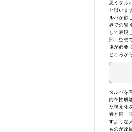
思うタル
と思いま
ルパが欲
界での冒
して表現
部、空想
壌が必要
ところか
タルパを
内在性解
た視覚化
者と同一
すような
ものが原