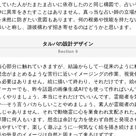
えていた人がたまたま占いに依存したのと同じ構図で、占い
神に異常をきたすことはありません。真っ当な占い師の立場
を未然に防ぎたい意図もあります。何の根拠や技能を持たな
添いと称し、誰彼構わず招き寄せるのはどうかと思います。
タルパの設計デザイン
核心部分に触れていきますが、結論からして⋯従来のように
想念がまとめるような苦行に近いイメージングの作業、視覚
る必要はありません。絵に描いて終わり。それだけです。絵
メーカーでも、昨今話題の画像生成AIでも使って作ればいん
しくやりましょう。本当にそれだけでいいんです。霊能者を
か⋯そう言うバカらしいことやめましょう。素人が霊能者の
んじゃありません。それで動物霊に心を巣食われ支配された
界隈に何人もいます。想念は余計な力を使わず自然と発現さ
れやすいです。楽しく遊ぶように⋯何気なく絵を描き続けま
姿や外見のイメージは自然と固まって来るはずです。