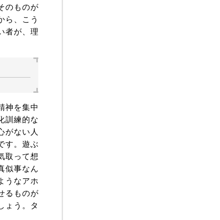
そのものが
から、こう
い者が、理
精神を集中
化訓練的な
心がない人
です。遊ぶ
気取って想
真似事なん
ようなアホ
せるものが
しょう。タ