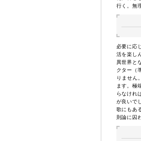
行く。無
必要に応
活を楽し
異世界と
クター（
りません
ます。極
らなけれ
が良いで
歌にもあ
則論に囚