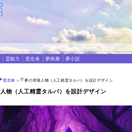
室
鑑
霊能力
思念体
夢画廊
夢小説
思念体
>
夢の登場人物（人工精霊タルパ）を設計デザイン
場人物（人工精霊タルパ）を設計デザイン
0