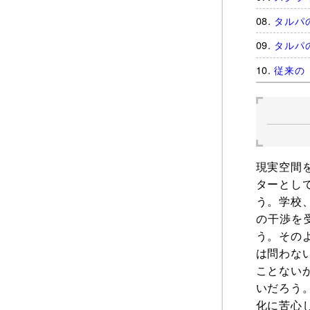
タルパ
タルパ
従来の
現実空間
ターとし
う。学校
の干渉を
う。その
は問わな
ことない
いだろう
化に苦心