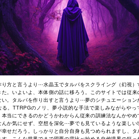
作り方と言うより⋯水晶玉でタルパをスクライング（幻視）
きた。いよいよ、本体側の話に移ろう。このサイトでは従来
ない。タルパを作り出すと言うより⋯夢のシチュエーション
なる。TTRPGのノリ、夢小説的な手法で楽しみながらやっ
。本当にできるのかどうかわからん従来の訓練法なんかやめ
なんか気にせず、空想を深化⋯夢でも見ているような楽しい
が幸せだろう。しっかりと自分自身も見つめられますし、タ
ます。こんな世界でまで団栗の背比べ始める自他境界の狂っ