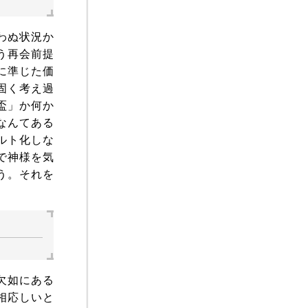
わぬ状況か
う再会前提
に準じた価
固く考え過
盃」か何か
なんてある
ルト化しな
で神様を気
う。それを
欠如にある
相応しいと