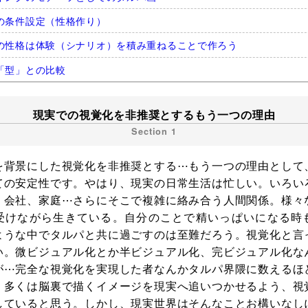
の条件設定（性格作り）
の性格は体験（シナリオ）を積み重ねることで作ろう
「型」との比較
現実での視覚化を非推奨とするもう一つの理由
を背景にした視覚化を非推奨とする⋯もう一つの理由として
ての安定性です。やはり、現実の日常生活は忙しい。いろい
、会社、家庭⋯さらにそこで複雑に絡み合う人間関係。様々
受けながら生きている。自分のことで精いっぱいになる時
ような中でタルパと共に過ごすのは至難だろう。視覚化と言
い。微ビジュアル化とか半ビジュアル化、完ビジュアル化な
が⋯完全な視覚化を実現した者なんかタルパ界隈に数えるほ
。多くは脳裏で描くイメージを現実へ追いつかせるよう、視
していると思う。しかし、現実世界はそんなことお構いなし