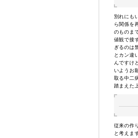
別れにも
ら関係を
のものま
値観で接
ぎるのは
とカン違
んですけ
いようお
取る中二
踏まえた
従来の作
と考えま