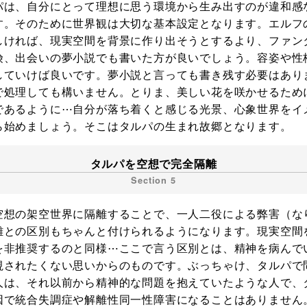
パは、自分にとって理想に思う環境から生み出すのが違和感
す。そのために世界観は大切な基本設定となります。エルフ
しければ、現実空間を背景に作り出そうとするより、ファン
険、出会いの夢小説でも書いた方が良いでしょう。容姿や性
していけば良いです。夢小説と言っても書き残す必要はあり
で処理しても構いません。とりま、美しい花を咲かせるため
であるように⋯自分が落ち着くと感じる光景、心象世界をイ
ら始めましょう。そこはタルパの生まれ故郷となります。
タルパを空想で完全隔離
空想の架空世界に隔離することで、一人二役による弊害（な
離との区別もちゃんと付けられるようになります。現実空間
を非推奨するのと同様⋯ここで言う区別とは、精神を病んで
視されたくない思いからのものです。ぶっちゃけ、タルパで
人は、それ以前から精神的な問題を抱えていたような人で、
因で統合失調症や解離性同一性障害になることはありません