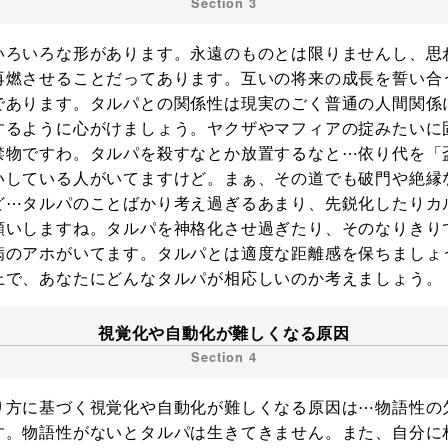
いろいろな形があります。永遠のものとは限りませんし、思
再燃させることだってあります。互いの将来の成長を誓い合
であります。タルパとの関係性は現実のごく普通の人間関係
するように心がけましょう。ヤクザやマフィアの掟みたいに
禁物ですわ。タルパを殺すなとか放置するなと⋯依り代を「
いしている人がいてますけど。まぁ、その道でも破門や絶縁
ど⋯タルパのことばかり考え過ぎるあまり、先鋭化したりカ
願いしますね。タルパを神格化させ過ぎたり、そのなりきり
病のアホがいてます。タルパとは適度な距離感を保ちましょ
上で、あなたにどんなタルパが相応しいのか考えましょう。
視覚化や自動化が難しくなる原因
り方に基づく視覚化や自動化が難しくなる原因は⋯物語性の
す。物語性がないとタルパは生きてきません。また、自分に