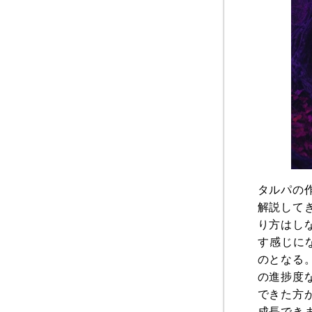
タルパの
解説して
り方はし
す感じに
のとなる
の進捗度
できた方
成長でき