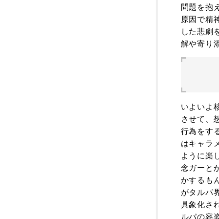
問題を抱
原因で精
した悲劇
解や寄り
いよいよ
させて、
行為をす
はキャラ
ように楽
念ガーと
かするも
がタルパ
具象化さ
ルパの容