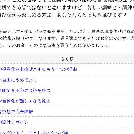
理解できる話ではないと思いますけど。苦しい訓練と⋯訓練
遊びながら楽しめる方法⋯あなたならどっちを選びます？
用品として⋯丸いガラス瓶を使用したい場合、黒系の紙を筒状に丸
の陰影が映りやすくなります。道具類にできるだけお金はかけず、
う。そのお金⋯ためになる本を買うために使いましょう。
もくじ
の視覚化を非推奨とするもう一つの理由
も自由にやめてよし
再開できる心の余裕を持つ
や自動化が難しくなる原因
を空想で完全隔離
の設計デザイン
イングのモチーフとしてのタルパ画