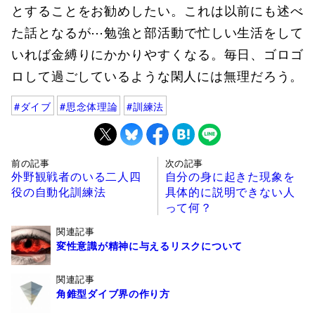
とすることをお勧めしたい。これは以前にも述べ
た話となるが⋯勉強と部活動で忙しい生活をして
いれば金縛りにかかりやすくなる。毎日、ゴロゴ
ロして過ごしているような閑人には無理だろう。
ダイブ
思念体理論
訓練法
前の記事
次の記事
外野観戦者のいる二人四
自分の身に起きた現象を
役の自動化訓練法
具体的に説明できない人
って何？
関連記事
変性意識が精神に与えるリスクについて
関連記事
角錐型ダイブ界の作り方