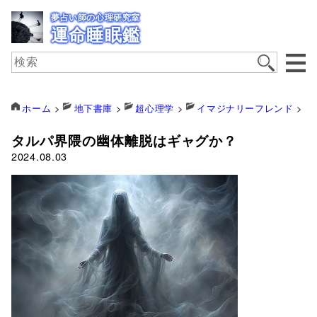
夢占い師の心理研究室
運命睡眠鑑
ホーム
>
地下書庫
>
超心理学
>
イマジナリーフレンド
>
タルパ界隈の幽体離脱はギャグか？
2024.08.03