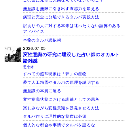
無意識を無限に引き出す直感力を鍛える
病理と完全に分離できるタルパ実践方法
訳ありの人に対する本来は述べたくない語弊のある
アドバイス
本物のタルパ憑依術
2026.07.05
変性意識の研究に埋没した占い師のオカルト
諸雑感
思念体
すべての超常現象は「夢」の産物
夢で人工精霊やタルパの原理を説明する
無意識の本質に迫る
変性意識状態における訓練としての思考
楽しみながら変性意識を誘発させる方法
タルパ作りに理性的な態度は必須
個人的な都合や事情でタルパを語るな